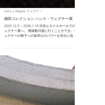
Hans J. Wegner ウェグナー
織田コレクション ハンス・ウェグナー展
2025.12.2 -- 2026.1.18 渋谷ヒカリエホールでのウ
ェグナー展へ。 開催数日後に行くことができ、ウ
ェグナーの椅子への探求心のパワーを存分に浴び
てきました。時間が足りません！ 椅子の研究・収
集活動されている織田氏のコレクションが約160
点、ほか家具など。ウェグナー幻のファーストチ
ェア（復刻展示）からファイナルチェアまで。会