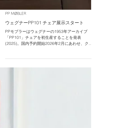
PP MØBLER
ウェグナーPP101 チェア展示スタート
PPモブラーはウェグナーの1953年アーカイブ
「PP101」チェアを初生産することを発表
(2025)。国内予約開始2026年2月にあわせ、クラ
ートにも待望の「PP101」が入荷しました。 ウェ
グナーは「 ザチェア(1949) 」をよりシンプル化し
たデザインを試みます。それは彼の特徴であるプ
ロポーションやディテールへのこだわりは維持し
ながらも、より効率的な生産プロセスを目指すも
のでした。 「PP101」は水平にカーブした背もた
れがデザインの大きな特徴で、当時のウェグナー
の美的かつ技術的な特徴を明らかに反映したもの
です。 過去に製造された同様の背もたれを持つチ