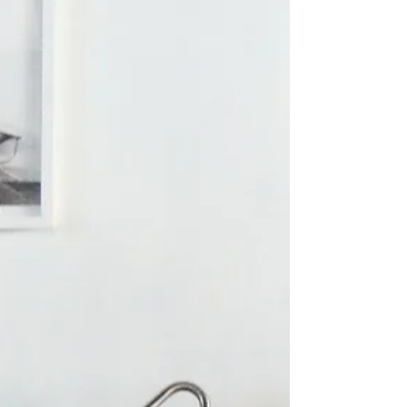
ェア「W2 (1953) C.M. Madsen社製」。実は彼の
図面と一致していないことが判明しました。 左)
vintage W2 sold 右) PP505カウホーン 「私たち
は長年このデザインについて知っていました。ウ
ェグナーの図面と以前のバージョンのチェアを比
較し、はじめてPP101が彼が当初意図したとおり
に製作されていないことが明らかになりました」
とPPモブラーの3代