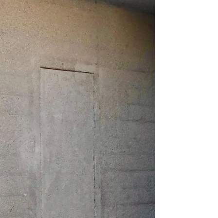
場でしか見られない希少な作品、ほか盛りだくさ
んの特別なコレクションをご覧いただけます。 多
くの方に足を運んでほしいです。 パンフレットの
ご用意ございます チャプターごとの会場構成に興
奮します 嬉しいことに、遠くへ引っ越されたお客
様がウェグナー展へ行かれ訪ねてきてくれまし
た。ウェグナーとPPモブラーの復習もかね？話し
尽きず楽しいひとときでした。 クラートにはウェ
グナーの定番的なダイニングチェアから最高傑作
といわれる名作家具までございます。会期に行か
れた方、行かれない方も是非、この機会にお越し
ください！ クラートでもウェグナーフェア開催い
たします。 #ウェグナーチェア #klartshoptrip (
2025.