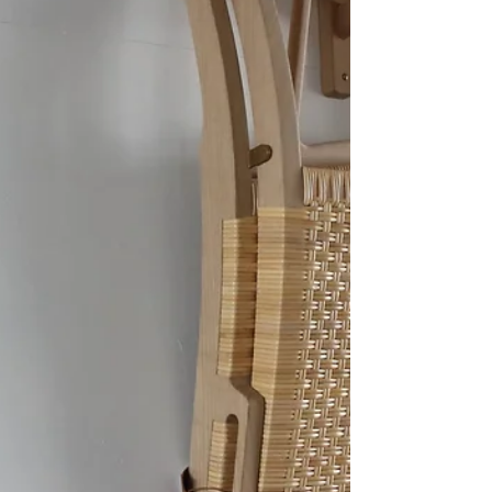
動）、ウェグナーの特別モデルを選定し、数量限
定で製作されます。 今回はウェグナーのデザイン
の中でも代表的な５モデルです。それぞれにモデ
ル番号、材種、シリアル番号が記載された控えめ
な真鍮プレートがつき、その生産の希少性、真正
性を証明します。 Rare Editions Hans J.
Wegner's chairs PP501 The Chair ザ・チェア ウ
ェンジ材、籐張り 2,286,900 円 ( 本体 2,079,000 )
限定 10 脚 PP503 ウェンジ、革張り サンプルより
選択 2,061,400