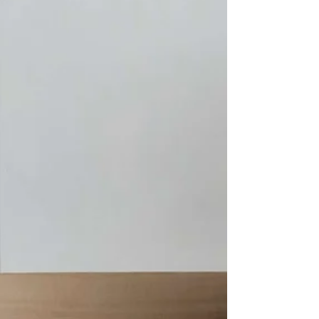
あることを保証しています。 「ヴェグナーの傑作
は、我々家具職人にとり最も挑戦的な作品です。
希少な材の魅力を最大限に引出し、彫刻的かつ機
能的な家具へと変貌させます。これほど希少で特
別な木材、それぞれが独自の特性を持つ木材を用
いてこれらの作品を創り上げることは、特別な体
験であると同時に、普段扱う木材とは全く異なる
体験である」 とPPモブラーのマスタークラフトマ
ンである3代目社長キャスパーの言葉。