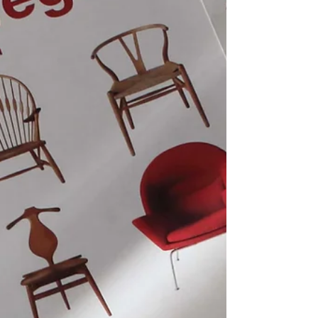
つきすぐに図面を起こしたそう。まさにリラック
スできる究極のラウンジチェア。ウェグナーの作
品は木材を用いた家具がほとんどで、唯一、金属
のみで構成された貴重な一脚です。 pp225 Flag
Halyard Chair design: Hans J. Wegner, 1950 /PP
mobler 価格 2,577,300 円税込 photo by PP
mobler 単純なつくりではない強靭なロープ /デ
ンマーク工房訪問にて ウェグ