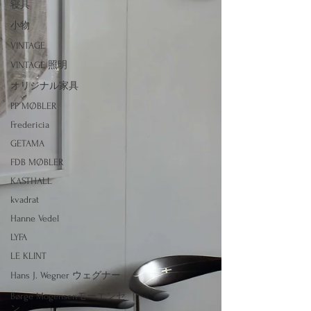
寝具
小物
VINTAGE
VINTAGE 照明
オリジナル家具
PP MØBLER
Fredericia
GETAMA
FDB MØBLER
KASTHALL
kvadrat
Hanne Vedel
LYFA
LE KLINT
Hans J. Wegner ウェグナー
Børge Mogensenモーエンセ
ン