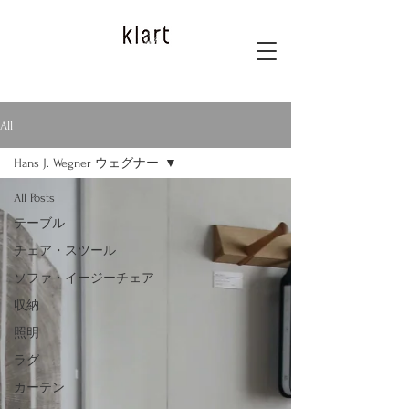
All
Hans J. Wegner ウェグナー
All Posts
テーブル
チェア・スツール
ソファ・イージーチェア
収納
照明
ラグ
カーテン