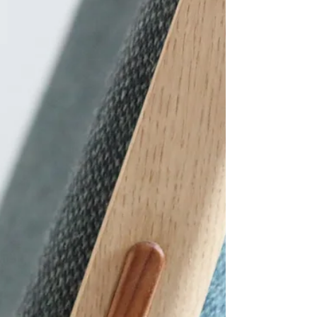
ソファ・イージーチェア
ウェグナーのフォールディングチェア
PP512 Folding Chairフォールディング チェアは
ザ・チェアと同じ1949年にデザインされ、コペン
ハーゲンの工芸博物館で開催されたキャビネット
メーカーズギルド (家具職人組合による展覧会) で
発表されました。 ウェグナーの他の作品にもみら
れる座の延長が後ろ脚となる構造は、背と座の角
度が大きくなり安楽性を高めています。座り心地
の良さはもちろんのこと、壁にかけた姿は唯一無
二の存在感。折りたたみの仕組みやフックの形状
も、家具職人でもあるウェグナーならではのデザ
インです。 入荷から8ケ月ほど経過 (2025.5) 木
と籐の組み合わせ、その経年していく姿がとても
楽しみです。 デンマークオーダー品のため、納期
にお時間を頂戴します。 詳細はお問合せくださ
い。 ご購入後のメンテナンス、籐の張替えも承っ
ております。 PPモブラー 工房見学 こちらの記事
もぜひご覧ください #ウェグナーチェア #PPモブ
ラー お電話でも承ります。 027-310-5387 Hans J.
Wegner (1914 - 2007)...