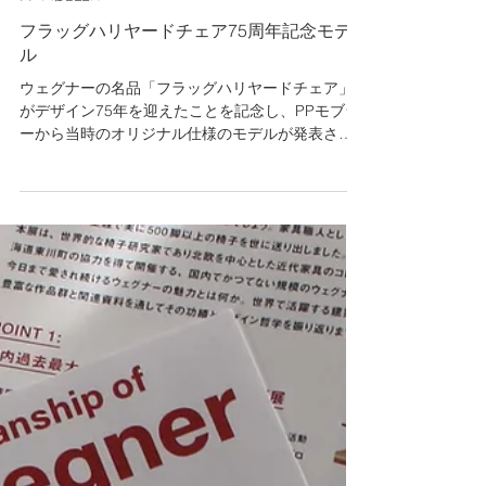
PP MØBLER
フラッグハリヤードチェア75周年記念モデ
ル
ウェグナーの名品「フラッグハリヤードチェア」
がデザイン75年を迎えたことを記念し、PPモブラ
ーから当時のオリジナル仕様のモデルが発表され
ました。この貴重なモデルをクラートで期間限
定、特別展示いたします。 期間限定 特別展示
2026.1.4 -- 1/25 終了しました 脚先のウッドベー
スはより洗練されたナチュラルな印象で、サイド
クッションはウェグナー自邸で使用されていたも
のをイメージし、デンマークkvadrat社のファブリ
ックで再現しています。 子供たちと訪れた夏の
ビーチで、砂浜に穴を掘り横たわったときに思い