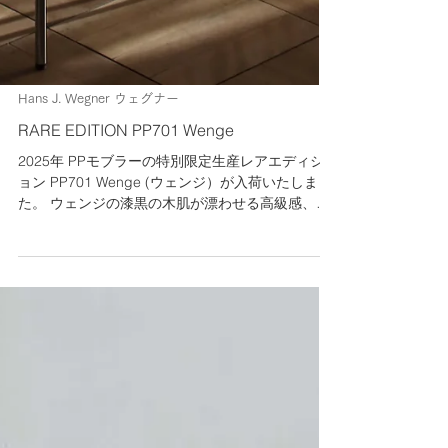
Hans J. Wegner ウェグナー
RARE EDITION PP701 Wenge
2025年 PPモブラーの特別限定生産レアエディシ
ョン PP701 Wenge (ウェンジ）が入荷いたしまし
た。 ウェンジの漆黒の木肌が漂わせる高級感、ジ
ョイントに入れられたメイプルが輝くように際立
ちます。 モデル番号、材種、シリアル番号が記載
された控えめな真鍮プレートを装着し、その生産
の希少性、真正性を証明します。 工房で入手可能
な希少な木材を慎重に評価した上で、PPモブラー
は毎年限定でリリースされる特別限定生産を発表
します。長年の熟成を経て、各木材は独自の特性
と生産に適した状態となります。そのため数量と
樹種は変動し、各コレクションが真に唯一無二で