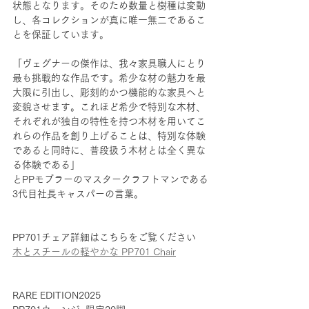
状態となります。そのため数量と樹種は変動
し、各コレクションが真に唯一無二であるこ
とを保証しています。
「ヴェグナーの傑作は、我々家具職人にとり
最も挑戦的な作品です。希少な材の魅力を最
大限に引出し、彫刻的かつ機能的な家具へと
変貌させます。これほど希少で特別な木材、
それぞれが独自の特性を持つ木材を用いてこ
れらの作品を創り上げることは、特別な体験
であると同時に、普段扱う木材とは全く異な
る体験である」
とPPモブラーのマスタークラフトマンである
3代目社長キャスパーの言葉。
PP701チェア詳細はこちらをご覧ください
木とスチールの軽やかな PP701 Chair
RARE EDITION2025