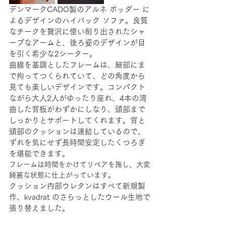
デンマークCADO製のアルネ ボッダー に
よるデザインのハイバック ソファ。良質
なチークを贅沢に使い削り出されたシャ
ープなアームと、後ろ姿のデザインが目
を引く希少な2シーター。
曲線を基調としたフレームは、細部にま
で拘ってつくられていて、どの角度から
見ても美しいデザインです。コンパクト
ながら大人2人がゆったり座れ、4本の湾
曲した背板がわずかにしなり、頭部まで
しっかりとサポートしてくれます。背と
頭部のクッションは連結しているので、
ずれを気にせず長時間安定したくつろぎ
を堪能できます。
フレームは時間をかけてリペアを施し、大変
綺麗な状態に仕上がっています。
​クッション内部ウレタンはすべて新規製
作、kvadrat のさらっとしたウール生地で
張り替えました。