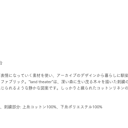
台
だ表情になっていく素材を使い、アーカイブのデザインから暮らしに馴
ァブリック。"land theater"は、深い森に生い茂る木々を描いた刺
感じられるような静かな図案です。しっかりと織られたコットンリネン
%、刺繍部分: 上糸コットン100%、下糸ポリエステル100%