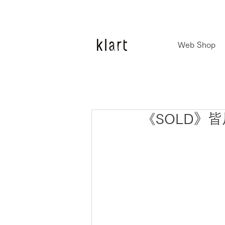
Web Shop
《SOLD》皆川