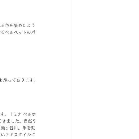
れる色を集めたよう
せるベルベットのパ
注文も承っております。
ます。「ミナ ペルホ
てきました。自然や
と願う皆川。手を動
使いテキスタイルに