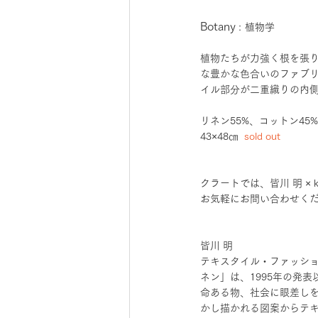
Botany
 :
植物学
植物たちが力強く根を張
な豊かな色合いのファブ
イル部分が二重織りの内
リネン55%、コットン45
43×48㎝ 
 sold out
クラートでは、皆川 明 ×
お気軽にお問い合わせく
皆川 明
テキスタイル・ファッション
ネン」は、1995年の発
命ある物、社会に眼差し
かし描かれる図案からテ