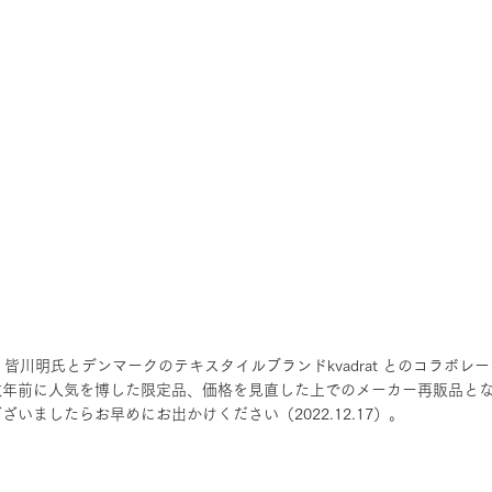
ザイナー 皆川明氏とデンマークのテキスタイルブランドkvadrat とのコラボ
数年前に人気を博した限定品、価格を見直した上でのメーカー再販品と
いましたらお早めにお出かけください（2022.12.17）。