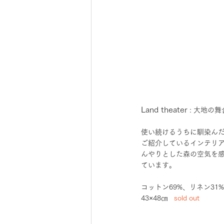
Land theater
 : 大地の舞
使い続けるうちに馴染ん
ご紹介しているインテリアフ
んやりとした森の空気を
ています。
コットン69%、リネン31
43×48㎝   
sold out