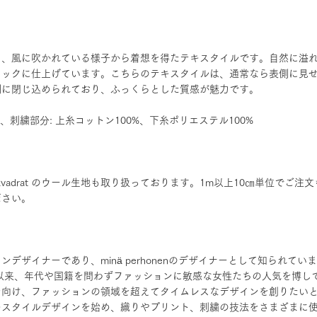
り、風に吹かれている様子から着想を得たテキスタイルです。自然に溢
リックに仕上げています。こちらのテキスタイルは、通常なら表側に見
側に閉じ込められており、ふっくらとした質感が魅力です。
%、刺繍部分: 上糸コットン100%、下糸ポリエステル100%
 kvadrat のウール生地も取り扱っております。1m以上10㎝単位でご
ださい。
デザイナーであり、minä perhonenのデザイナーとして知られてい
表以来、年代や国籍を問わずファッションに敏感な女性たちの人気を博し
を向け、ファッションの領域を超えてタイムレスなデザインを創りたい
キスタイルデザインを始め、織りやプリント、刺繍の技法をさまざまに