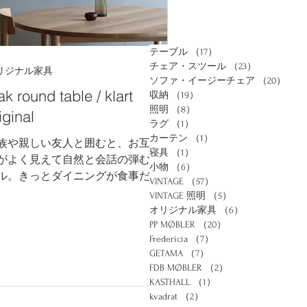
テーブル
（17）
17件の記事
チェア・スツール
（23）
23件の記事
リジナル家具
ソファ・イージーチェア
（20）
20
k round table / klart
収納
（19）
19件の記事
照明
（8）
8件の記事
iginal
ラグ
（1）
1件の記事
カーテン
（1）
1件の記事
族や親しい友人と囲むと、お互いの表
寝具
（1）
1件の記事
​がよく見えて自然と会話の弾む丸テー
小物
（6）
6件の記事
ル。きっとダイニングが食事だけでは
VINTAGE
（57）
57件の記事
く、休まる空間になるでしょう。 オ
VINTAGE 照明
（5）
5件の記事
ジナルのホワイトオーク無垢を使用し
オリジナル家具
（6）
6件の記事
オーダーテーブル。 クラートで扱う
PP MØBLER
（20）
20件の記事
Fredericia
（7）
7件の記事
々なデンマークのチェアに合わせられ
GETAMA
（7）
7件の記事
よう、シンプルなデザインで製作して
FDB MØBLER
（2）
2件の記事
ます。無垢特有の風合いや経年変化が
KASTHALL
（1）
1件の記事
しめ、使い込むほど愛着がわきます。
kvadrat
（2）
2件の記事