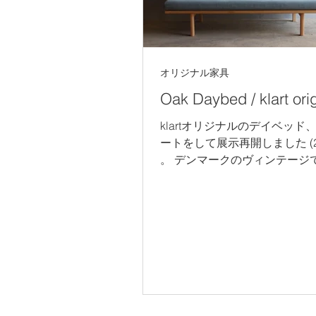
オリジナル家具
Oak Daybed / klart orig
klartオリジナルのデイベッド
ートをして展示再開しました (20
。 デンマークのヴィンテージ
るデイベッドを、私達なりの
デザインし、日本の住空間に
すいサイズで製作。 直線を基
フレームは、最小限のパーツ
座ベー...