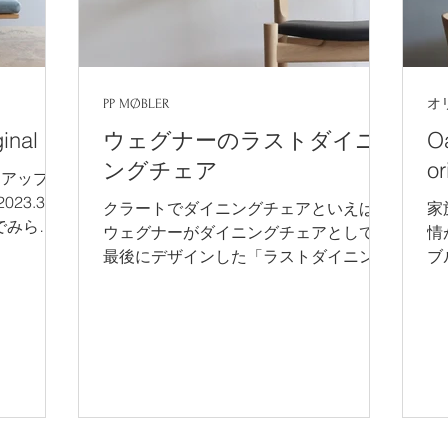
PP MØBLER
オ
inal
ウェグナーのラストダイニ
Oa
ングチェア
or
、アップデ
23.3)
クラートでダイニングチェアといえば
家
でみられ
ウェグナーがダイニングチェアとしては
情
解釈でリ・
最後にデザインした「ラストダイニング
ブ
取り入れや
チェア」。生涯で500種類以上ものチェ
な
調にした
アを手掛けたウェグナーの集大成。 ぺ
リ
で脚、背、
ーパーコードはとてもデンマークらし
た
い、素朴ながら繊細で耐久性に富む座
様
面。 お客様に合った樹種、仕上げ、座
る
面をアドバイスいたします。 ウェグナ
い
ーが晩年まで通い続けた工房PPモブラ
楽