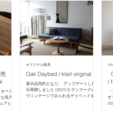
ーで、いまもつくり続けています ウェ
天
グナーが試作品に座り、PPモブラー初
イ
代社長アイナーと確認している当時の様
て
子。浅く掛けたり、深く腰掛けても、姿
奥
勢を崩すして寄りかかっても、どんな姿
良
勢でも心地よく受けとめてくれます。
オ
ぜひ実際に座ってお確かめください。
ニ
ウェグナーは職人でもあり、最も信頼を
で
おいていたこの工房に晩年まで通い続け
たチェ
ていました。現在は孫のキャスパーが三
ェ
代目を受け継いでいるデンマーク最高峰
セ
オリジナル家具
VI
の工房。 樹齢100以上、こんなに太い贅
上げ Φ12
沢な木材から削り出されている笠木 ( 背
・
販売
Oak Daybed / klart original
《
もたれ ) PPモブラー 工房見学 こちらの
（
al
/ 
展示品売約となり、 アップデートし展
記事もぜひご覧ください PP MØBLER
・
示再開しました (2023.3) デンマークの
(Denmark) W560
トオークの
〈
ヴィンテージでみられるデイベッドを、
ドな長方形
す
私達なりの解釈でリ・デザインし、日本
ェアと 風
の
の住空間に取り入れやすいサイズで製作
頂けるよう
の