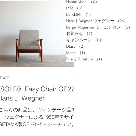
板と調和する丸脚のすっきりしたデザ
Hanne Vedel
（0）
0件の記事
ンで、オーク材の風合いを十分に感じ
LYFA
（3）
3件の記事
いただけます。長方形のテーブルより
LE KLINT
（1）
1件の記事
Hans J. Wegner ウェグナー
（26）
26
行をとる分、アームチェアの収まりが
Børge Mogensenモーエンセン
（5）
い位置に幕板をセットしています。
お知らせ
（7）
7件の記事
ーダーメイドにより、家族構成やダイ
キャンペーン
（0）
0件の記事
ングの広さに応じて、ご希望のサイズ
Diary
（2）
2件の記事
製作いたします。 ​ テーブルに合わせ
Mater
（1）
1件の記事
アは上から ウェグナーの PP68チ
String Furniture
（1）
1件の記事
ア、 PP701 チェア 下2枚はモーエン
ンの J39 チェア オーク材、オイル仕
NTAGE
00 H720 展示 316,800 円税込
天然の木材を使用しているため、木目
SOLD》Easy Chair GE270
色目、節）等に個体差がございます。
Hans J. Wegner
受注生産品、納期約10週間。.
こちらの商品は、ヴィンテージ品で
〉 ウェグナーによる1950年デザイン
GETAMA製GE270イージーチェア。こ
モデルは現在では生産されていない大